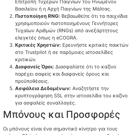
Επιτροπή Τυχερών Παιγνίων του Ηνωμένου
Βασιλείου ή η Αρχή Παιγνίων της Μάλτας.
Πιστοποίηση RNG:
Βεβαιωθείτε ότι τα παιχνίδια
χρησιμοποιούν πιστοποιημένους Γεννήτορες
Τυχαίων Αριθμών (RNGs) από ανεξάρτητους
ελεγκτές όπως η eCOGRA.
Κριτικές Χρηστών:
Ερευνήστε κριτικές παικτών
στο Trustpilot ή σε παρόμοιες ιστοσελίδες
κριτικών.
Διαφανείς Όροι:
Διασφαλίστε ότι το καζίνο
παρέχει σαφείς και διαφανείς όρους και
προϋποθέσεις.
Ασφάλεια Δεδομένων:
Αναζητήστε την
κρυπτογράφηση SSL στην ιστοσελίδα του καζίνο
για ασφαλείς συναλλαγές.
Μπόνους και Προσφορές
Οι μπόνους είναι ένα σημαντικό κίνητρο για τους