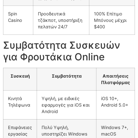
Spin
Προοδευτικά
100% Επίτιμο
Casino
τζάκποτ, υποστήριξη
Μπόνους μέχρι
πελατών 24/7
$400
Συμβατότητα Συσκευών
για Φρουτάκια Online
Συσκευή
Συμβατότητα
Απαιτήσεις
Πλατφόρμας
Κινητά
Υψηλή, με ειδικές
iOS 10+,
Τηλέφωνα
εφαρμογές για iOS και
Android 5.0+
Android
Επιφάνειες
Πολύ Υψηλή,
Windows 7+,
εργασίας
υποστηρίζει Windows
macOS