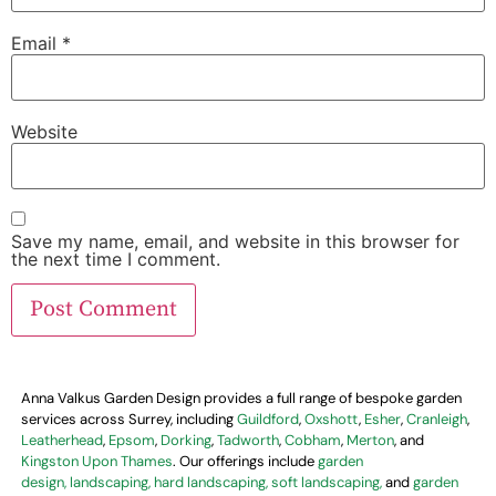
Email
*
Website
Save my name, email, and website in this browser for
the next time I comment.
Anna Valkus Garden Design provides a full range of bespoke garden
services across Surrey, including
Guildford
,
Oxshott
,
Esher
,
Cranleigh
,
Leatherhead
,
Epsom
,
Dorking
,
Tadworth
,
Cobham
,
Merton
, and
Kingston Upon Thames
. Our offerings include
garden
design,
landscaping, hard landscaping, soft landscaping,
and
garden