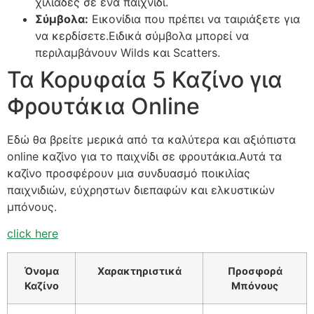
χιλιάδες σε ένα παιχνίδι.
Σύμβολα:
Εικονίδια που πρέπει να ταιριάξετε για
να κερδίσετε.Ειδικά σύμβολα μπορεί να
περιλαμβάνουν Wilds και Scatters.
Τα Κορυφαία 5 Καζίνο για
Φρουτάκια Online
Εδώ θα βρείτε μερικά από τα καλύτερα και αξιόπιστα
online καζίνο για το παιχνίδι σε φρουτάκια.Αυτά τα
καζίνο προσφέρουν μια συνδυασμό ποικιλίας
παιχνιδιών, εύχρηστων διεπαφών και ελκυστικών
μπόνους.
click here
Όνομα
Χαρακτηριστικά
Προσφορά
Καζίνο
Μπόνους